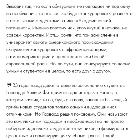
Выходит так, что если абитуриент не подпадает ни под одну
из особых ниш, то его заявка будет конкурировать, разве что
с остальными студентами в нише «Академический
потенциал». Именно поэтому иск, упомянутый в начале, не
совсем корректен. Истцы сочли, что при зачислении в
университет азиаты американского происхождения
вынуждены конкурировать с афроамериканцами,
латиноамериканцами и представителями белой
европеоидной расы. Но, по сути, они конкурируют со всеми
умными студентами в целом, то есть друг с другом.
💬 33 года назад декан отдела по зачислению студентов
Гарварда Уильям Фитцсимонс дал интервью Forbes, в
котором заявил, что он, будь его воля, заполнял бы каждый
приём новых студентов только самыми выдающимися
отличниками. Но Гарвард решил по-своему. Они называют
это комплексным подходом и необходимостью не просто
набирать идеальных студентов-отличников, а формировать
целостные и гармонирующие учебные группы. Такой